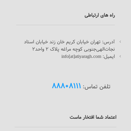
راه های ارتباطی
درس: تهران خیابان کریم خان زند خیابان استاد
آ
نجات‌الهی‌جنوبی کوچه مراغه پلاک 2 واحد2
ایمیل: info[at]atiyaragh.com
88808111
تلفن تماس:
اعتماد شما افتخار ماست