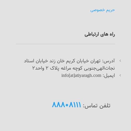
حریم خصوصی
راه های ارتباطی
درس: تهران خیابان کریم خان زند خیابان استاد
آ
نجات‌الهی‌جنوبی کوچه مراغه پلاک 2 واحد2
ایمیل: info[at]atiyaragh.com
88808111
تلفن تماس: