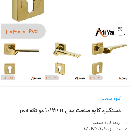
بزرگنمایی تصویر
کاوه صنعت
دستگیره کاوه صنعت مدل 1012P R دو تکه pvd
برند: کاوه صنعت
مدل: (10400) 1010P-R