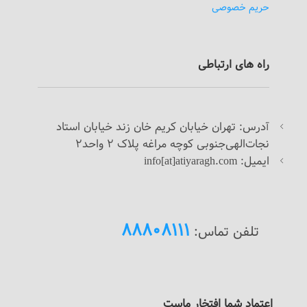
حریم خصوصی
راه های ارتباطی
درس: تهران خیابان کریم خان زند خیابان استاد
آ
نجات‌الهی‌جنوبی کوچه مراغه پلاک 2 واحد2
ایمیل: info[at]atiyaragh.com
88808111
تلفن تماس:
اعتماد شما افتخار ماست