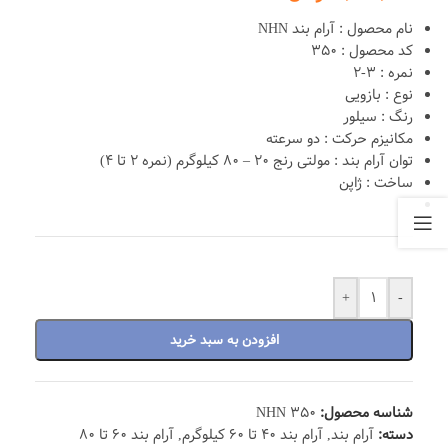
نام محصول : آرام بند NHN
کد محصول : 350
نمره : 3-2
نوع : بازویی
رنگ : سیلور
مکانیزم حرکت : دو سرعته
توان آرام بند : مولتی رنج 20 – 80 کیلوگرم (نمره 2 تا 4)
ساخت : ژاپن
+
-
افزودن به سبد خرید
شناسه محصول:
NHN 350
دسته:
آرام بند
,
آرام بند 40 تا 60 کیلوگرم
,
آرام بند 60 تا 80