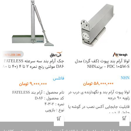
لولا آرام بند پیوت (کف گرد) مدل
جک آرام بند سه سرعته FATELESS
PDC 105W-S – برندNHN
D86 مولتی رنج نمره 2 تا 4 (40 تا 80
کیلوگرم)
NHN
فاتلس
58,000,000
تومان
9,000,000
تومان
لولا پیوت آرام بند و نگهدارنده ی درب در
نام محصول : آرام بند FATELESS
زاویه 90 درجه
کد محصول : D-86
نمره : 2-3-4
قابلیت جابجایی آکس نصب در گوشه یا
نوع : بازویی
جلوتر از درب
رنگ : سیلور
قابلیت تنظیم اولیه و ثانویه
مکانیزم حرکت : سه سرعته
توان آرام بند : مولتی رنج نمره 2 تا 4
حداکثر عرض درب: