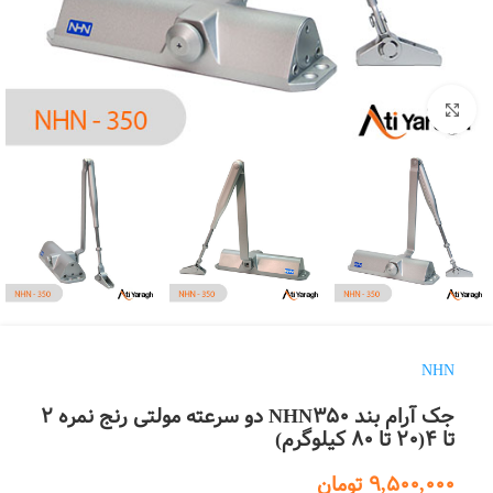
بزرگنمایی تصویر
NHN
جک آرام بند NHN350 دو سرعته مولتی رنج نمره 2
تا 4(20 تا 80 کیلوگرم)
9,500,000
تومان