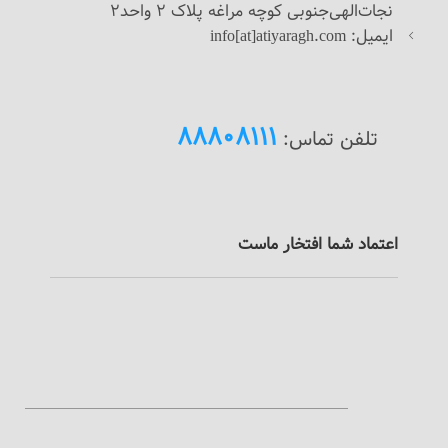
نجات‌الهی‌جنوبی کوچه مراغه پلاک 2 واحد2
ایمیل: info[at]atiyaragh.com
88808111
تلفن تماس:
اعتماد شما افتخار ماست