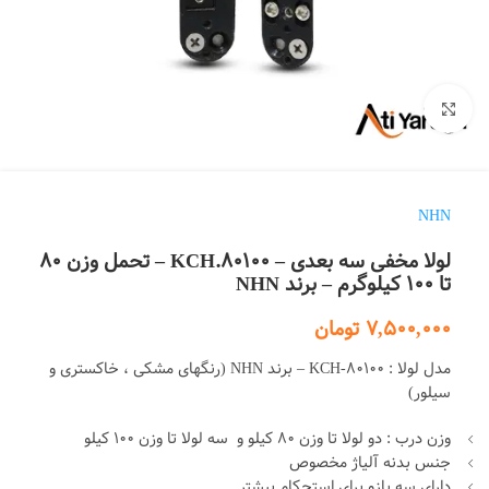
بزرگنمایی تصویر
NHN
لولا مخفی سه بعدی – KCH.80100 – تحمل وزن 80
تا 100 کیلوگرم – برند NHN
7,500,000
تومان
مدل لولا : KCH-80100 – برند NHN (رنگهای مشکی ، خاکستری و
سیلور)
وزن درب : دو لولا تا وزن 80 کیلو و سه لولا تا وزن 100 کیلو
جنس بدنه آلیاژ مخصوص
دارای سه بازو برای استحکام بیشتر.