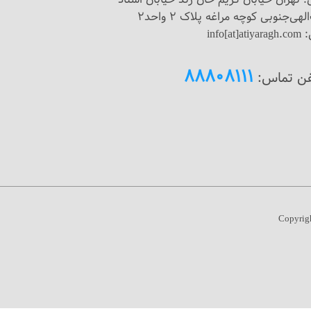
لهی‌جنوبی کوچه مراغه پلاک 2 واحد2
info[at]
88808111
فن تماس:
Copyrig