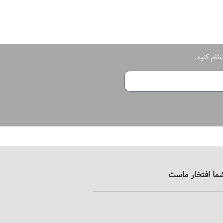
ياژ آلومينيومی
 و اهرم: رنگ
 آبکاری: کرومات
نام کنید.
شما افتخار ماست