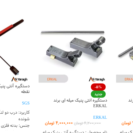
-5%
نقطه
جدید
ند
دستگیره انتی پنیک میله ای برند
SGS
ERKAL
کاربرد: درب دو لن
ERKAL
شونده
تومان
4,000,000
تومان
4,200,000
تومان
جنس: بدنه فلزی
جنس: زبانه فلزی
ک میله
نام محصول : دستگیره آنتی پنیک میله