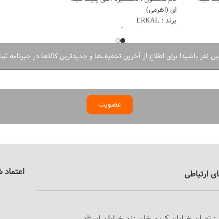
جنس: گیره فلزی
ای (اهرمی)
جنس: کاور بدنه آل
برند : ERKAL
پوشش قطعات بدنه
کاربرد : درب تک لنگه
الکترواستاتیک
رنگ : سیلور
پوشش قطعات فلزی
ساخت: ترکیه
ن نفر باشید! برای اطلاع از آخرین تخفیف‌ها و جدیدترین کالاها در خبرنامه ثبت‌
عضویت
اعتماد 
ای ارتباطی
 تهران خیابان کریم خان زند خیابان استاد