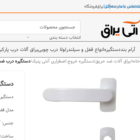
Skip to main content
له
تماس با ما
برندها
آتی یراق
فروشگاه
انتخاب دسته بندی
آرام بند
دستگیره
انواع قفل و سیلندر
لولا درب چوبی
یراق آلات درب پارکی
خانه
/
یراق آلات ضد حریق
/
دستگیره خروج اضطراری آنتی پنیک
/
دستگیره درب ضد حریق (CRO
دستگیره د
دستگیره
مدل قفل
جنس: آلی
ساخت: ای