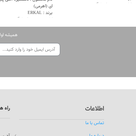
کاربرد : درب تک لنگه
ای (اهرمی)
رنگ : سیلور
برند : ERKAL
ساخت: ترکیه
کاربرد : درب تک لنگه
رنگ : سیلور
ساخت: ترکیه
همیشه اولی
اطلاعات
راه ه
تماس با ما
درس:
درباره ما
آ