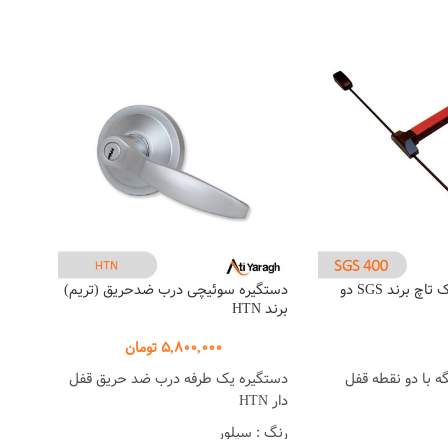
دستگیره آنتی پنیک تاچ برند SGS دو
دستگیره سوئیچی درب ضدحریق (تریم)
دستگی
برند HTN
ALE
5,800,000
تومان
گه با دو نقطه قفل
دستگیره یک طرفه درب ضد حریق قفل
دستیگ
دار HTN
جنس د
رنگ : سیلور
رنگ :