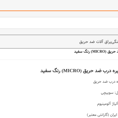
نگی
یراق آلات ضد حریق
MI) رنگ سفید
رب ضد حریق (MICRO) رنگ سفید
 درب ضد حریق
: سوییچی
اژ آلومینیوم
ران (گارانتی معتبر)