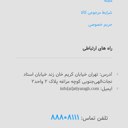
مجله
شرایط مرجوعی کالا
حریم خصوصی
راه های ارتباطی
درس: تهران خیابان کریم خان زند خیابان استاد
آ
نجات‌الهی‌جنوبی کوچه مراغه پلاک 2 واحد2
ایمیل: info[at]atiyaragh.com
88808111
تلفن تماس: