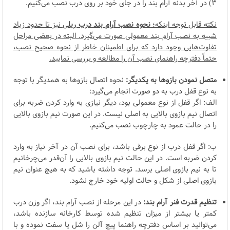
3) در آخر بدنه آرام بند را در جای خود بر روی درب نصب می‌کنیم.
نکته قابل توجه اینکه؛
نحوه نصب آرام بند درب ریل
ی نیز تا حدود زیاد
شبیه به نصب آرام بند معمولی صورت می‌گیرد. البته در بعضی مراحل
تفاوت‌هایی وجود دارد که برای اطمینان خاطر از نحوه صحیح نصب،
حتماً دفترچه راهنمای نصب آن را مطالعه و بررسی نمایید.
متصل نمودن بازوها به یکدیگر:
نحوه اتصال بازوها به همدیگر با توجه
به نوع قفل درب به دو صورت انجام می‌گیرد:
الف: اگر قفل از نوع معمولی بود، دیگر نیازی به وارد کردن ضربه برای
اتصال نیم بازوی بالایی به اصلی نیست. در این صورت نیم بازوی بالایی
را در حالت عمود به چارچوب نصب می‌کنیم.
ب: اگر قفل درب از نوع برقی باشد، برای نصب آن در آخر نیاز به وارد
کردن ضربه است. در این حالت نیم بازوی بالایی را آن‌قدر می‌چرخانیم
تا به نیم بازوی اصلی برسد. توجه داشته باشید که به هیچ عنوان نیم
بازوی اصلی از شکل و حالت اولیه خود خارج نشود.
تنظیم قدرت فنر آرام بند:
در این مرحله از نصب آرام بند، اگر وزن درب
کمتر یا بیشتر از میزان تنظیم شده توسط کارخانه سازنده باشد،
می‌توانید بر اساس دفترچه راهنما پیچ آلن را شل یا سفت نموده و با