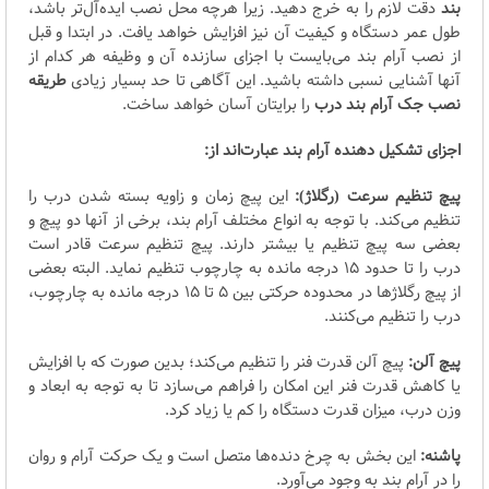
بند
دقت لازم را به خرج دهید. زیرا هرچه محل نصب ایده‌آل‌تر باشد،
طول عمر دستگاه و کیفیت آن نیز افزایش خواهد یافت. در ابتدا و قبل
از نصب آرام بند می‌بایست با اجزای سازنده آن و وظیفه هر کدام از
آنها آشنایی نسبی داشته باشید. این آگاهی تا حد بسیار زیادی
طریقه
نصب جک آرام بند درب
را برایتان آسان خواهد ساخت.
اجزای تشکیل دهنده آرام بند عبارت‌اند از:
پیچ تنظیم سرعت (رگلاژ):
این پیچ زمان و زاویه بسته شدن درب را
تنظیم می‌کند. با توجه به انواع مختلف آرام بند، برخی از آنها دو پیچ و
بعضی سه پیچ تنظیم یا بیشتر دارند. پیچ تنظیم سرعت قادر است
درب را تا حدود 15 درجه مانده به چارچوب تنظیم نماید. البته بعضی
از پیچ رگلاژها در محدوده حرکتی بین 5 تا 15 درجه مانده به چارچوب،
درب را تنظیم می‌کنند.
پیچ آلن:
پیچ آلن قدرت فنر را تنظیم می‌کند؛ بدین صورت که با افزایش
یا کاهش قدرت فنر این امکان را فراهم می‌سازد تا به توجه به ابعاد و
وزن درب، میزان قدرت دستگاه را کم یا زیاد کرد.
پاشنه:
این بخش به چرخ دنده‌ها متصل است و یک حرکت آرام و روان
را در آرام بند به وجود می‌آورد.